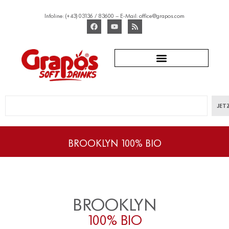
Infoline:
(+43) 03136 / 83600
– E-Mail:
office@grapos.com
JET
BROOKLYN 100% BIO
BROOKLYN
100% BIO