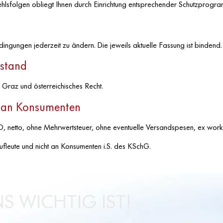
ehlsfolgen obliegt Ihnen durch Einrichtung entsprechender Schutzprogr
ngungen jederzeit zu ändern. Die jeweils aktuelle Fassung ist bindend.
sstand
n Graz und österreichisches Recht.
t an Konsumenten
O, netto, ohne Mehrwertsteuer, ohne eventuelle Versandspesen, ex wor
fleute und nicht an Konsumenten i.S. des KSchG.
S WICHTIG IST!