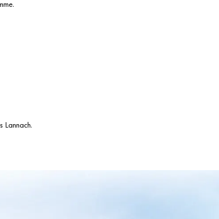
amme.
ks Lannach.