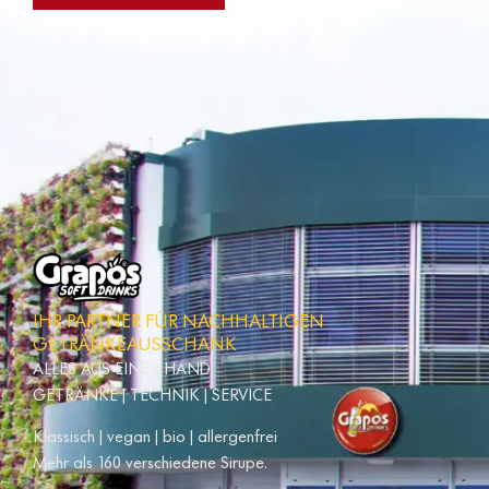
IHR PARTNER FÜR NACHHALTIGEN
GETRÄNKEAUSSCHANK
ALLES AUS EINER HAND.
GETRÄNKE | TECHNIK | SERVICE
Klassisch | vegan | bio | allergenfrei
Mehr als 160 verschiedene Sirupe.