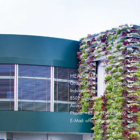
HEADQUARTER
Grapos Postmixsirup Vertriebs Gm
Industriestrasse 10a
8502 Lannach
Austria
Phone:
+43 (0) 3136 / 83600
E-Mail:
office@grapos.com